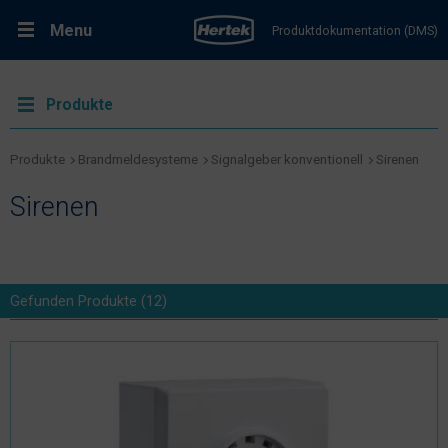
Menu
Produktdokumentation (DMS)
RMA-Formular
Lösungen
Produkte
Produkte
Produkte
Brandmeldesysteme
Signalgeber konventionell
Sirenen
Sirenen
Kundenservice & Dienstleistungen
Support & Kontakt
Gefunden
Produkte
(
12
)
Fachportal Brandschutz
Karriere bei Hertek