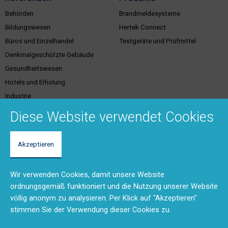
Behörden
Brandmeldesysteme
Bildungswesen
Hertek Connect
Büros und Einzelhandel
Testgeräte und Prüfmittel
Denkmalgeschützte Gebäude
Gesundheitswesen
Hotels und Erholung
Industrie
Justiz
Diese Website verwendet Cookies
Akzeptieren
Kundenservice &
Support & Kontakt
Dienstleistungen
Vertriebsgebiete
Wir verwenden Cookies, damit unsere Website
Unser Team
Brandschutzschulungen
ordnungsgemäß funktioniert und die Nutzung unserer Website
Rücksendungen und Reparaturen
Planungstool
völlig anonym zu analysieren. Per Klick auf "Akzeptieren"
(RMA)
BMA-Konzept
stimmen Sie der Verwendung dieser Cookies zu.
Feedback
Ausschreibungstexte
Anfahrt