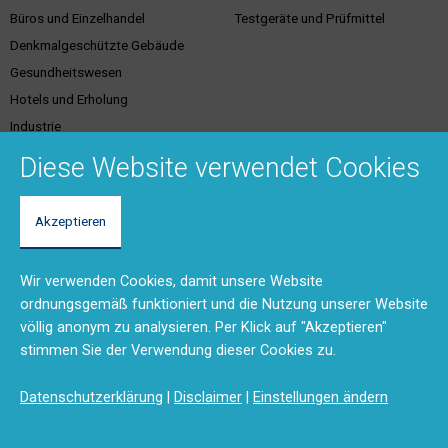
Büros und Einzelhandel
Testgeräte und Prüfmittel
Denkmalgeschützte Gebäude
Gesundheitswesen
Hotels und Erholung
Industrie
Justiz
Diese Website verwendet Cookies
Akzeptieren
Kundenservice &
Support & Kontakt
Dienstleistungen
Vertriebsgebiete
Wir verwenden Cookies, damit unsere Website
Unser Team
Brandschutzschulungen
ordnungsgemäß funktioniert und die Nutzung unserer Website
Rücksendungen und Reparaturen
Planungstool
völlig anonym zu analysieren. Per Klick auf "Akzeptieren"
(RMA)
BMA-Konzept
stimmen Sie der Verwendung dieser Cookies zu.
Feedback
Ausschreibungstexte
Anfahrt
Produktdokumentation (DMS)
Datenschutzerklärung
|
Disclaimer
|
Einstellungen ändern
Kontaktformular