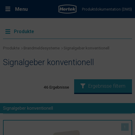
Menu
Produktdokumentation (DMS)
RMA-Formular
Lösungen
Produkte
Produkte
Produkte
Brandmeldesysteme
Signalgeber konventionell
Signalgeber konventionell
Kundenservice & Dienstleistungen
Support & Kontakt
Ergebnisse filtern
46
Ergebnisse
Fachportal Brandschutz
Signalgeber konventionell
Karriere bei Hertek