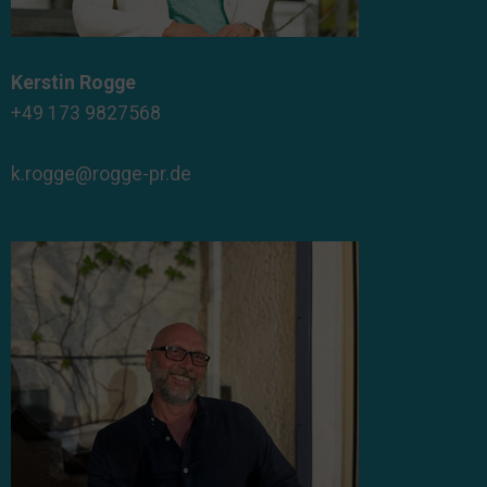
Kerstin Rogge
+49 173 9827568
k.rogge@rogge-pr.de