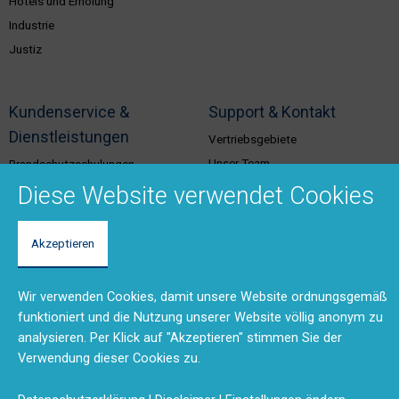
Hotels und Erholung
Industrie
Justiz
Kundenservice &
Support & Kontakt
Dienstleistungen
Vertriebsgebiete
Unser Team
Brandschutzschulungen
Rücksendungen und Reparaturen
Planungstool
Diese Website verwendet Cookies
(RMA)
BMA-Konzept
Feedback
Ausschreibungstexte
Akzeptieren
Anfahrt
Produktdokumentation (DMS)
Kontaktformular
Wir verwenden Cookies, damit unsere Website ordnungsgemäß
funktioniert und die Nutzung unserer Website völlig anonym zu
analysieren. Per Klick auf "Akzeptieren" stimmen Sie der
Disclaimer
Impressum
Datenschutzerklärung
Verwendung dieser Cookies zu.