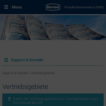
Menu
Produktdokumentation (DMS)
RMA-Formular
Lösungen
Produkte
Kundenservice & Dienstleistungen
Support & Kontakt
Support & Kontakt
Support & Kontakt
Vertriebsgebiete
Fachportal Brandschutz
Vertriebsgebiete
Karriere bei Hertek
Karte der Vertriebsgebiete incl. Kontaktdaten zum
Download als pdf