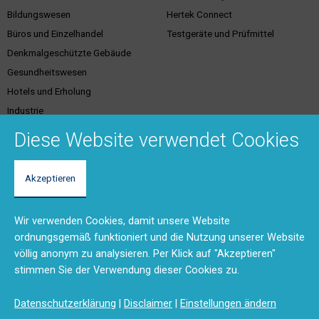
Bildungswesen
Hertek Connect
Büros und Einzelhandel
Testgeräte und Prüfmittel
Denkmalgeschützte Gebäude
Gesundheitswesen
Hotels und Erholung
Industrie
Justiz
Diese Website verwendet Cookies
Akzeptieren
Kundenservice &
Support & Kontakt
Dienstleistungen
Vertriebsgebiete
Wir verwenden Cookies, damit unsere Website
Unser Team
Brandschutzschulungen
ordnungsgemäß funktioniert und die Nutzung unserer Website
Rücksendungen und Reparaturen
Planungstool
völlig anonym zu analysieren. Per Klick auf "Akzeptieren"
(RMA)
BMA-Konzept
stimmen Sie der Verwendung dieser Cookies zu.
Feedback
Ausschreibungstexte
Anfahrt
Produktdokumentation (DMS)
Datenschutzerklärung
|
Disclaimer
|
Einstellungen ändern
Kontaktformular