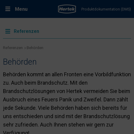
Menu
Produktdokumentation (DMS)
RMA-Formular
Lösungen
Referenzen
Produkte
Referenzen
Behörden
Behörden
Kundenservice & Dienstleistungen
Behörden kommt an allen Fronten eine Vorbildfunktion
zu. Auch beim Brandschutz. Mit den
Support & Kontakt
Brandschutzlösungen von Hertek vermeiden Sie beim
Ausbruch eines Feuers Panik und Zweifel. Dann zählt
Fachportal Brandschutz
jede Sekunde. Viele Behörden haben sich bereits für
uns entschieden und sind mit der Brandschutzlösung
Karriere bei Hertek
sehr zufrieden. Auch Ihnen stehen wir gern zur
Verfügung!