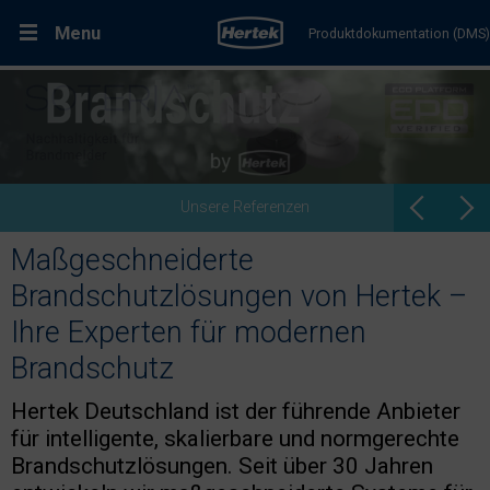
Menu
Produktdokumentation (DMS)
RMA-Formular
Lösungen
Produkte
Kundenservice & Dienstleistungen
Maßgeschneiderte
Brandschutzlösungen von Hertek –
Support & Kontakt
Ihre Experten für modernen
Brandschutz
Fachportal Brandschutz
Hertek Deutschland ist der führende Anbieter
für intelligente, skalierbare und normgerechte
Karriere bei Hertek
Brandschutzlösungen. Seit über 30 Jahren