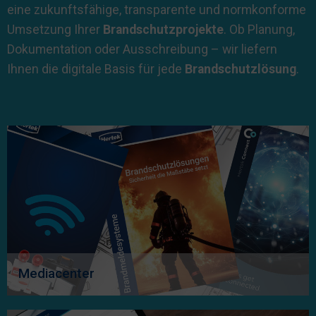
eine zukunftsfähige, transparente und normkonforme
Umsetzung Ihrer
Brandschutzprojekte
. Ob Planung,
Dokumentation oder Ausschreibung – wir liefern
Ihnen die digitale Basis für jede
Brandschutzlösung
.
Mediacenter