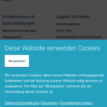
Kundenservice &
Support & Kontakt
Dienstleistungen
Vertriebsgebiete
Unser Team
Brandschutzschulungen
Rücksendungen und Reparaturen
Planungstool
(RMA)
BMA-Konzept
Diese Website verwendet Cookies
Feedback
Ausschreibungstexte
Anfahrt
Produktdokumentation (DMS)
Akzeptieren
Kontaktformular
Wir verwenden Cookies, damit unsere Website ordnungsgemäß
Disclaimer
Impressum
Datenschutzerklärung
funktioniert und die Nutzung unserer Website völlig anonym zu
analysieren. Per Klick auf "Akzeptieren" stimmen Sie der
Verwendung dieser Cookies zu.
Datenschutzerklärung
|
Disclaimer
|
Einstellungen ändern