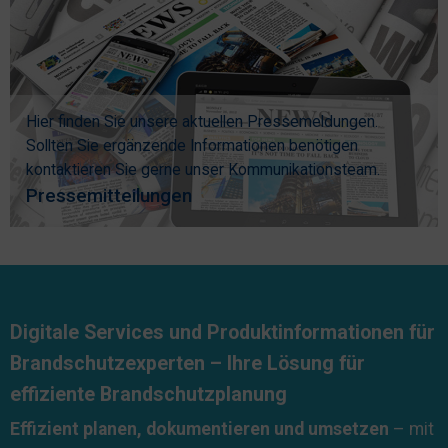
Hier finden Sie unsere aktuellen Pressemeldungen.
Sollten Sie ergänzende Informationen benötigen
kontaktieren Sie gerne unser Kommunikationsteam.
Pressemitteilungen
Digitale Services und Produktinformationen für
Brandschutzexperten – Ihre Lösung für
effiziente Brandschutzplanung
Effizient planen, dokumentieren und umsetzen
– mit