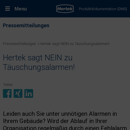
Menu
Produktdokumentation (DMS)
RMA-Formular
Pressemitteilungen
Lösungen
Pressemitteilungen
Hertek sagt NEIN zu Täuschungsalarmen!
Produkte
Hertek sagt NEIN zu
Kundenservice & Dienstleistungen
Täuschungsalarmen!
Support & Kontakt
Teilen
Fachportal Brandschutz
Leiden auch Sie unter unnötigen Alarmen in
Karriere bei Hertek
Ihrem Gebäude? Wird der Ablauf in Ihrer
Organisation regelmäßig durch einen Fehlalarm