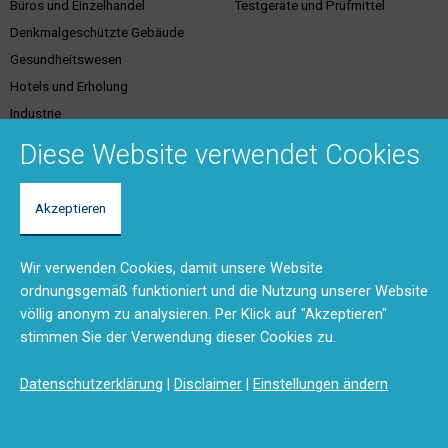
Büros und Einzelhandel
Testgeräte und Prüfmittel
Denkmalgeschützte Gebäude
Gesundheitswesen
Hotels und Erholung
Industrie
Justiz
Diese Website verwendet Cookies
Akzeptieren
Kundenservice &
Support & Kontakt
Dienstleistungen
Vertriebsgebiete
Wir verwenden Cookies, damit unsere Website
Unser Team
Brandschutzschulungen
ordnungsgemäß funktioniert und die Nutzung unserer Website
Rücksendungen und Reparaturen
Planungstool
völlig anonym zu analysieren. Per Klick auf "Akzeptieren"
(RMA)
BMA-Konzept
stimmen Sie der Verwendung dieser Cookies zu.
Feedback
Ausschreibungstexte
Anfahrt
Produktdokumentation (DMS)
Datenschutzerklärung
|
Disclaimer
|
Einstellungen ändern
Kontaktformular