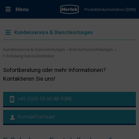
Menu
Produktdokumentation (DMS)
RMA-Formular
Lösungen
Kundenservice & Dienstleistungen
Produkte
Kundenservice & Dienstleistungen
Brandschutzschulungen
F-Schulung Servicetechniker
Kundenservice & Dienstleistungen
Sofortberatung oder mehr Informationen?
Kontaktieren Sie uns!
Support & Kontakt
+49 (0)30 93 66 88 9588
Fachportal Brandschutz
Kontaktformular
Karriere bei Hertek