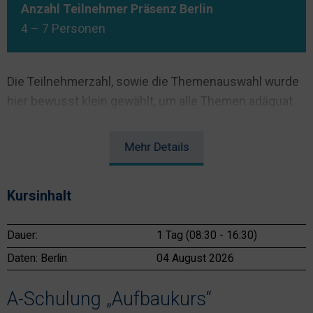
Anzahl Teilnehmer Präsenz Berlin
4 – 7 Personen
Die Teilnehmerzahl, sowie die Themenauswahl wurde
hier bewusst klein gewählt, um alle Themen adäquat
besprechen zu können. Die A-Schulung „Aufbaukurs“
umfasst:
Mehr
Details
Vernetzung
Kursinhalt
Hier wird im Einzelnen darauf eingegangen, wie
Hertek-Systeme zu vernetzen sind und auf was beim
Dauer:
1 Tag (08:30 - 16:30)
Aufbau zu beachten ist.
Daten:
Berlin
04 August 2026
FIBS
A-Schulung „Aufbaukurs“
In diesem Abschnitt wird besonders auf die