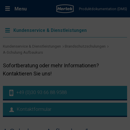
Menu
Produktdokumentation (DMS)
RMA-Formular
Lösungen
Kundenservice & Dienstleistungen
Produkte
Kundenservice & Dienstleistungen
Brandschutzschulungen
A-Schulung Aufbaukurs
Kundenservice & Dienstleistungen
Sofortberatung oder mehr Informationen?
Kontaktieren Sie uns!
Support & Kontakt
+49 (0)30 93 66 88 9588
Fachportal Brandschutz
Kontaktformular
Karriere bei Hertek