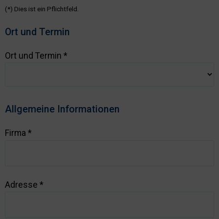
Konfiguration von FIBS/FAT/FBF eingegangen und an
(*)
Dies ist ein Pflichtfeld.
einem Beispiel gezeigt
Ort und Termin
Sondermelder (RAS, OSID, Sensorkabel)
Ort und Termin
*
Hier wird auf Aufbau, Funktion, Anschluss und
Inbetriebnahme von Sondermelder (RAS, OSID, etc.)
eingegangen.
Allgemeine Informationen
Firma
*
Adresse
*