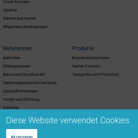
Unser Konzept
Qualität
Karriere bei Hertek
Allgemeine Bedingungen
Referenzen
Produkte
Behörden
Brandmeldesysteme
Bildungswesen
Hertek Connect
Büros und Einzelhandel
Testgeräte und Prüfmittel
Denkmalgeschützte Gebäude
Gesundheitswesen
Hotels und Erholung
Industrie
Justiz
Diese Website verwendet Cookies
Akzeptieren
Kundenservice &
Support & Kontakt