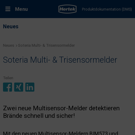
Menu
Produktdokumentation (DMS)
RMA-Formular
Neues
Lösungen
Neues
Soteria Multi- & Trisensormelder
Produkte
Soteria Multi- & Trisensormelder
Kundenservice & Dienstleistungen
Teilen
Support & Kontakt
Fachportal Brandschutz
Zwei neue Multisensor-Melder detektieren
Brände schnell und sicher!
Karriere bei Hertek
Mit den neuen Multisensor-Meldern BIM573 und