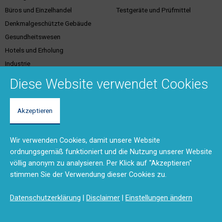
Büros und Einzelhandel
Testgeräte und Prüfmittel
Denkmalgeschützte Gebäude
Gesundheitswesen
Hotels und Erholung
Industrie
Justiz
Diese Website verwendet Cookies
Akzeptieren
Kundenservice &
Support & Kontakt
Dienstleistungen
Vertriebsgebiete
Wir verwenden Cookies, damit unsere Website
Unser Team
Brandschutzschulungen
ordnungsgemäß funktioniert und die Nutzung unserer Website
Rücksendungen und Reparaturen
Planungstool
völlig anonym zu analysieren. Per Klick auf "Akzeptieren"
(RMA)
BMA-Konzept
stimmen Sie der Verwendung dieser Cookies zu.
Feedback
Ausschreibungstexte
Anfahrt
Produktdokumentation (DMS)
Datenschutzerklärung
|
Disclaimer
|
Einstellungen ändern
Kontaktformular