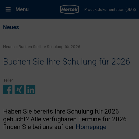
Menu
Produktdokumentation (DMS)
RMA-Formular
Neues
Lösungen
Neues
Buchen Sie Ihre Schulung für 2026
Produkte
Buchen Sie Ihre Schulung für 2026
Kundenservice & Dienstleistungen
Teilen
Support & Kontakt
Fachportal Brandschutz
Haben Sie bereits Ihre Schulung für 2026
gebucht? Alle verfügbaren Termine für 2026
finden Sie bei uns auf der
Homepage
.
Karriere bei Hertek