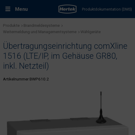
Menu
Produktdokumentation (DMS)
Produkte
Brandmeldesysteme
RMA-Formular
Lösungen
Weitermeldung und Managementsysteme
Wählgeräte
Übertragungseinrichtung comXline
Produkte
1516 (LTE/IP, im Gehäuse GR80,
inkl. Netzteil)
Kundenservice & Dienstleistungen
Artikelnummer BWP610.2
Support & Kontakt
Fachportal Brandschutz
Karriere bei Hertek