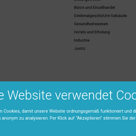
Büros und Einzelhandel
Denkmalgeschützte Gebäude
Gesundheitswesen
Hotels und Erholung
Industrie
Justiz
ice & Dienstleistungen
Support & Kontakt
e Website verwendet Coo
hulungen
Vertriebsgebiete
Unser Team
Rücksendungen und Reparaturen 
n Cookies, damit unsere Website ordnungsgemäß funktioniert und d
stexte
g anonym zu analysieren. Per Klick auf "Akzeptieren" stimmen Sie d
Feedback
ntation (DMS)
Anfahrt
Kontaktformular