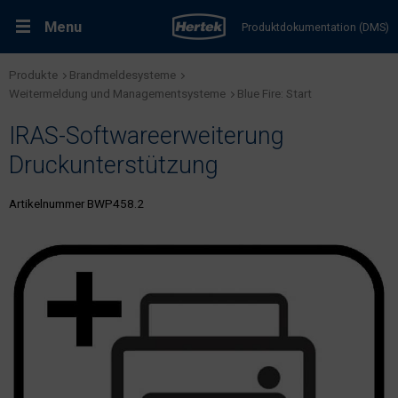
Menu
Produktdokumentation (DMS)
Produkte
Brandmeldesysteme
RMA-Formular
Lösungen
Weitermeldung und Managementsysteme
Blue Fire: Start
IRAS-Softwareerweiterung
Produkte
Druckunterstützung
Kundenservice & Dienstleistungen
Artikelnummer BWP458.2
Support & Kontakt
Fachportal Brandschutz
Karriere bei Hertek