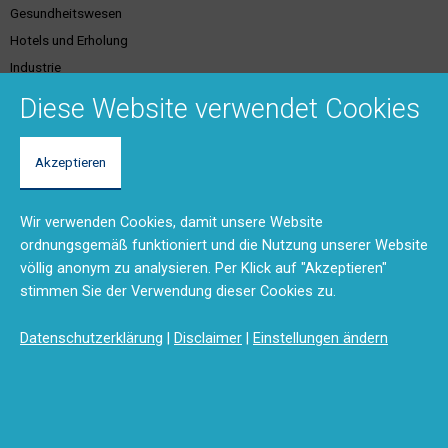
Gesundheitswesen
Hotels und Erholung
Industrie
Justiz
Diese Website verwendet Cookies
Akzeptieren
Kundenservice &
Support & Kontakt
Dienstleistungen
Vertriebsgebiete
Wir verwenden Cookies, damit unsere Website
Unser Team
Brandschutzschulungen
ordnungsgemäß funktioniert und die Nutzung unserer Website
Rücksendungen und Reparaturen
Planungstool
völlig anonym zu analysieren. Per Klick auf "Akzeptieren"
(RMA)
BMA-Konzept
stimmen Sie der Verwendung dieser Cookies zu.
Feedback
Ausschreibungstexte
Anfahrt
Produktdokumentation (DMS)
Datenschutzerklärung
|
Disclaimer
|
Einstellungen ändern
Kontaktformular
Disclaimer
Impressum
Datenschutzerklärung