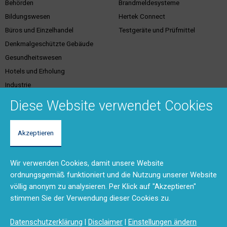
Behörden
Brandmeldesysteme
Bildungswesen
Hertek Connect
Büros und Einzelhandel
Testgeräte und Prüfmittel
Denkmalgeschützte Gebäude
Gesundheitswesen
Hotels und Erholung
Industrie
Justiz
Diese Website verwendet Cookies
Akzeptieren
Kundenservice &
Support & Kontakt
Dienstleistungen
Vertriebsgebiete
Wir verwenden Cookies, damit unsere Website
Unser Team
Brandschutzschulungen
ordnungsgemäß funktioniert und die Nutzung unserer Website
Rücksendungen und Reparaturen
Planungstool
völlig anonym zu analysieren. Per Klick auf "Akzeptieren"
(RMA)
BMA-Konzept
stimmen Sie der Verwendung dieser Cookies zu.
Feedback
Ausschreibungstexte
Anfahrt
Produktdokumentation (DMS)
Datenschutzerklärung
|
Disclaimer
|
Einstellungen ändern