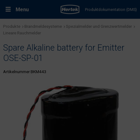
Menu
Produktdokumentation (DMS)
Produkte
Brandmeldesysteme
Spezialmelder und Grenzwertmelder
RMA-Formular
Lösungen
Lineare Rauchmelder
Spare Alkaline battery for Emitter
Produkte
OSE-SP-01
Kundenservice & Dienstleistungen
Artikelnummer BKM443
Support & Kontakt
Fachportal Brandschutz
Karriere bei Hertek