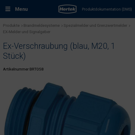
Menu
Produktdokumentation (DMS)
Produkte
Brandmeldesysteme
Spezialmelder und Grenzwertmelder
RMA-Formular
Lösungen
EX-Melder und Signalgeber
Ex-Verschraubung (blau, M20, 1
Produkte
Stück)
Kundenservice & Dienstleistungen
Artikelnummer BRT058
Support & Kontakt
Fachportal Brandschutz
Karriere bei Hertek