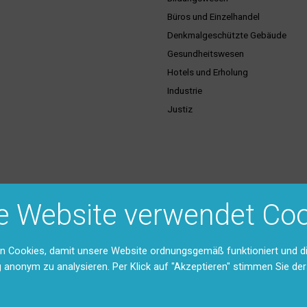
Büros und Einzelhandel
Denkmalgeschützte Gebäude
Gesundheitswesen
Hotels und Erholung
Industrie
Justiz
ice & Dienstleistungen
Support & Kontakt
e Website verwendet Coo
hulungen
Vertriebsgebiete
Unser Team
Rücksendungen und Reparaturen 
n Cookies, damit unsere Website ordnungsgemäß funktioniert und d
stexte
g anonym zu analysieren. Per Klick auf "Akzeptieren" stimmen Sie d
Feedback
ntation (DMS)
Anfahrt
Kontaktformular