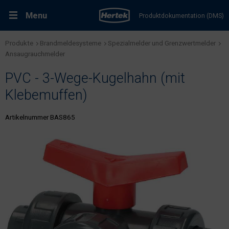
Menu
Produktdokumentation (DMS)
Produkte
Brandmeldesysteme
Spezialmelder und Grenzwertmelder
RMA-Formular
Lösungen
Ansaugrauchmelder
PVC - 3-Wege-Kugelhahn (mit
Produkte
Klebemuffen)
Kundenservice & Dienstleistungen
Artikelnummer BAS865
Support & Kontakt
Fachportal Brandschutz
Karriere bei Hertek