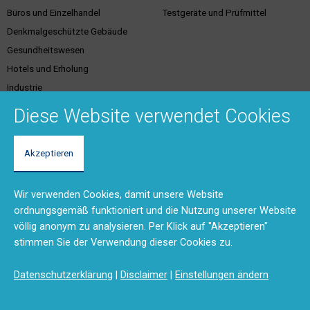
Büros und Einzelhandel
Testgeräte und Prüfmittel
Denkmalgeschützte Gebäude
Gesundheitswesen
Hotels und Erholung
Industrie
Justiz
Diese Website verwendet Cookies
Akzeptieren
Kundenservice &
Support & Kontakt
Dienstleistungen
Vertriebsgebiete
Wir verwenden Cookies, damit unsere Website
Unser Team
Brandschutzschulungen
ordnungsgemäß funktioniert und die Nutzung unserer Website
Rücksendungen und Reparaturen
Planungstool
völlig anonym zu analysieren. Per Klick auf "Akzeptieren"
(RMA)
BMA-Konzept
stimmen Sie der Verwendung dieser Cookies zu.
Feedback
Ausschreibungstexte
Anfahrt
Produktdokumentation (DMS)
Datenschutzerklärung
|
Disclaimer
|
Einstellungen ändern
Kontaktformular