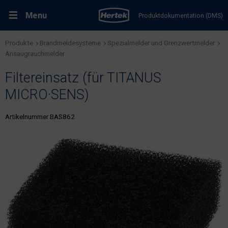
Menu
Produktdokumentation (DMS)
Produkte
Brandmeldesysteme
Spezialmelder und Grenzwertmelder
RMA-Formular
Lösungen
Ansaugrauchmelder
Filtereinsatz (für TITANUS
Produkte
MICRO·SENS)
Kundenservice & Dienstleistungen
Artikelnummer BAS862
Support & Kontakt
Fachportal Brandschutz
Karriere bei Hertek