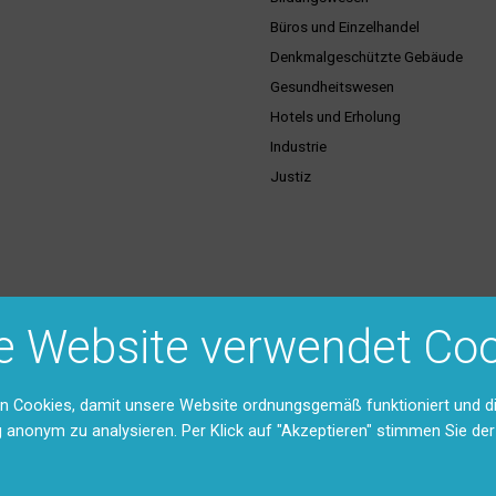
Büros und Einzelhandel
Denkmalgeschützte Gebäude
Gesundheitswesen
Hotels und Erholung
Industrie
Justiz
ice & Dienstleistungen
Support & Kontakt
e Website verwendet Coo
hulungen
Vertriebsgebiete
Unser Team
Rücksendungen und Reparaturen 
n Cookies, damit unsere Website ordnungsgemäß funktioniert und d
stexte
g anonym zu analysieren. Per Klick auf "Akzeptieren" stimmen Sie d
Feedback
ntation (DMS)
Anfahrt
Kontaktformular