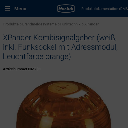
Menu
Produktdokumentation (DMS
Produkte
Brandmeldesysteme
Funktechnik
XPander
RMA-Formular
Lösungen
XPander Kombisignalgeber (weiß,
Produkte
inkl. Funksockel mit Adressmodul,
Leuchtfarbe orange)
Kundenservice & Dienstleistungen
Artikelnummer BIM731
Support & Kontakt
Fachportal Brandschutz
Karriere bei Hertek