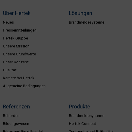
Über Hertek
Lösungen
Neues
Brandmeldesysteme
Pressemitteilungen
Hertek Gruppe
Unsere Mission
Unsere Grundwerte
Unser Konzept
Qualität
Karriere bei Hertek
Allgemeine Bedingungen
Referenzen
Produkte
Behörden
Brandmeldesysteme
Bildungswesen
Hertek Connect
Büros und Einzelhandel
Testgeräte und Prüfmittel