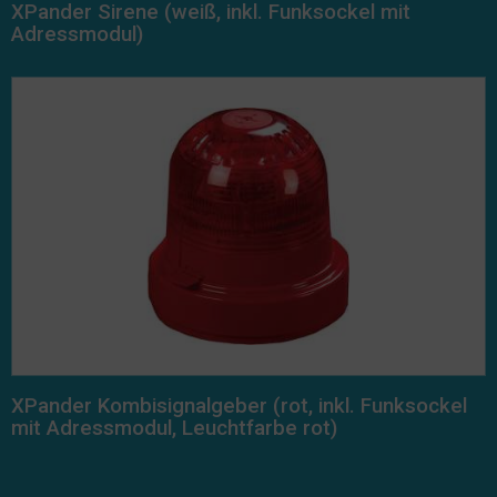
XPander Sirene (weiß, inkl. Funksockel mit
Adressmodul)
XPander Kombisignalgeber (rot, inkl. Funksockel
mit Adressmodul, Leuchtfarbe rot)