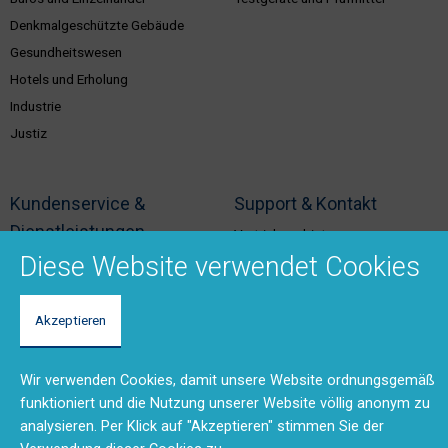
Denkmalgeschützte Gebäude
Gesundheitswesen
Hotels und Erholung
Industrie
Justiz
Kundenservice &
Support & Kontakt
Dienstleistungen
Vertriebsgebiete
Diese Website verwendet Cookies
Unser Team
Brandschutzschulungen
Rücksendungen und Reparaturen
Planungstool
(RMA)
BMA-Konzept
Akzeptieren
Feedback
Ausschreibungstexte
Anfahrt
Produktdokumentation (DMS)
Wir verwenden Cookies, damit unsere Website ordnungsgemäß
Kontaktformular
funktioniert und die Nutzung unserer Website völlig anonym zu
analysieren. Per Klick auf "Akzeptieren" stimmen Sie der