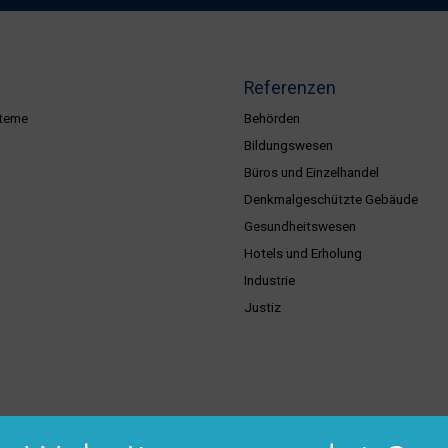
Referenzen
teme
Behörden
Bildungswesen
Büros und Einzelhandel
Denkmalgeschützte Gebäude
Gesundheitswesen
Hotels und Erholung
Industrie
Justiz
ice & Dienstleistungen
Support & Kontakt