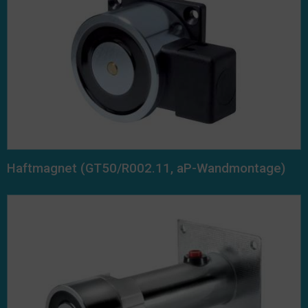
Haftmagnet (GT50/R002.11, aP-Wandmontage)