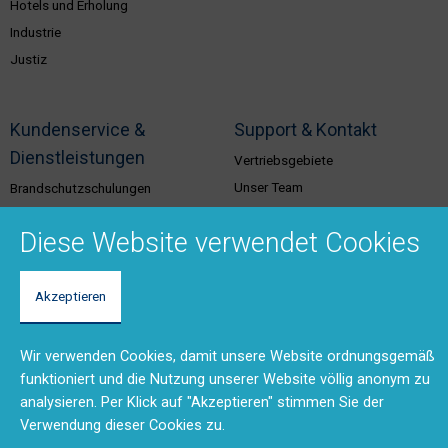
Hotels und Erholung
Industrie
Justiz
Kundenservice &
Support & Kontakt
Dienstleistungen
Vertriebsgebiete
Unser Team
Brandschutzschulungen
Rücksendungen und Reparaturen
Planungstool
Diese Website verwendet Cookies
(RMA)
BMA-Konzept
Feedback
Ausschreibungstexte
Anfahrt
Akzeptieren
Produktdokumentation (DMS)
Kontaktformular
Wir verwenden Cookies, damit unsere Website ordnungsgemäß
funktioniert und die Nutzung unserer Website völlig anonym zu
Disclaimer
Impressum
Datenschutzerklärung
analysieren. Per Klick auf "Akzeptieren" stimmen Sie der
Verwendung dieser Cookies zu.