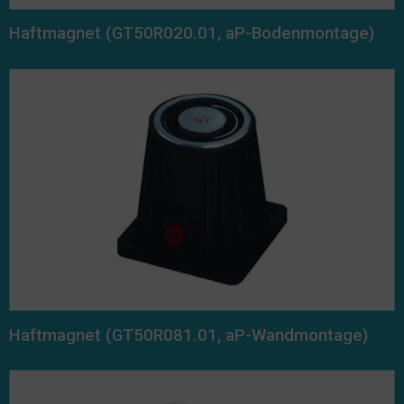
Haftmagnet (GT50R020.01, aP-Bodenmontage)
Haftmagnet (GT50R081.01, aP-Wandmontage)