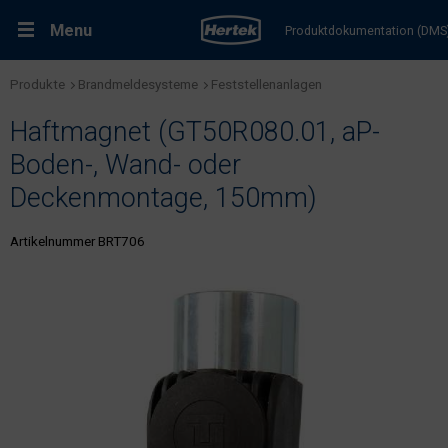
Menu
Produktdokumentation (DMS
Produkte
Brandmeldesysteme
Feststellenanlagen
RMA-Formular
Lösungen
Haftmagnet (GT50R080.01, aP-
Produkte
Boden-, Wand- oder
Deckenmontage, 150mm)
Kundenservice & Dienstleistungen
Artikelnummer BRT706
Support & Kontakt
Fachportal Brandschutz
Karriere bei Hertek