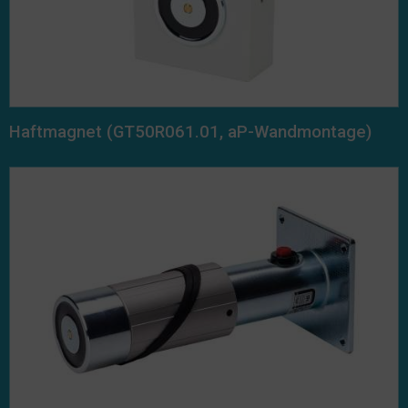
Haftmagnet (GT50R061.01, aP-Wandmontage)