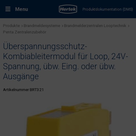
Menu
Produktdokumentation (DMS)
Produkte
Brandmeldesysteme
Brandmelderzentralen Looptechnik
RMA-Formular
Lösungen
Penta Zentralenzubehör
Überspannungsschutz-
Produkte
Kombiableitermodul für Loop, 24V-
Spannung, übw. Eing. oder übw.
Kundenservice & Dienstleistungen
Ausgänge
Support & Kontakt
Artikelnummer BRT321
Fachportal Brandschutz
Karriere bei Hertek