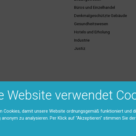
Büros und Einzelhandel
Denkmalgeschützte Gebäude
Gesundheitswesen
Hotels und Erholung
Industrie
Justiz
ice & Dienstleistungen
Support & Kontakt
e Website verwendet Coo
hulungen
Vertriebsgebiete
Unser Team
Rücksendungen und Reparaturen 
n Cookies, damit unsere Website ordnungsgemäß funktioniert und d
stexte
g anonym zu analysieren. Per Klick auf "Akzeptieren" stimmen Sie d
Feedback
ntation (DMS)
Anfahrt
Kontaktformular