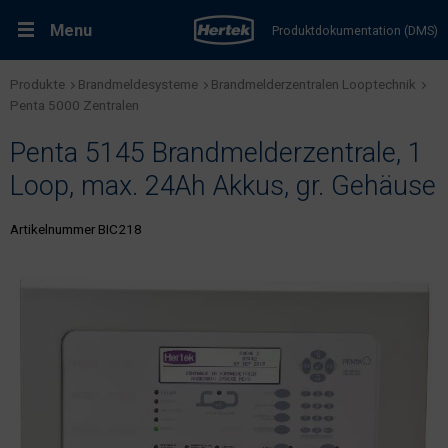
Menu
Produktdokumentation (DMS)
Produkte
Brandmeldesysteme
Brandmelderzentralen Looptechnik
RMA-Formular
Lösungen
Penta 5000 Zentralen
Penta 5145 Brandmelderzentrale, 1
Produkte
Loop, max. 24Ah Akkus, gr. Gehäuse
Kundenservice & Dienstleistungen
Artikelnummer BIC218
Support & Kontakt
Fachportal Brandschutz
Karriere bei Hertek