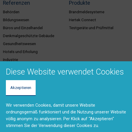
Referenzen
Produkte
Behörden
Brandmeldesysteme
Bildungswesen
Hertek Connect
Büros und Einzelhandel
Testgeräte und Prüfmittel
Denkmalgeschützte Gebäude
Gesundheitswesen
Hotels und Erholung
Industrie
Justiz
Diese Website verwendet Cookies
Akzeptieren
Kundenservice &
Support & Kontakt
Dienstleistungen
Vertriebsgebiete
Wir verwenden Cookies, damit unsere Website
Unser Team
Brandschutzschulungen
ordnungsgemäß funktioniert und die Nutzung unserer Website
Rücksendungen und Reparaturen
Planungstool
völlig anonym zu analysieren. Per Klick auf "Akzeptieren"
(RMA)
BMA-Konzept
stimmen Sie der Verwendung dieser Cookies zu.
Feedback
Ausschreibungstexte