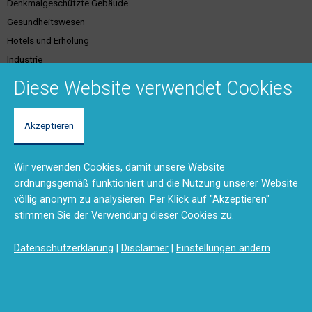
Denkmalgeschützte Gebäude
Gesundheitswesen
Hotels und Erholung
Industrie
Justiz
Diese Website verwendet Cookies
Akzeptieren
Kundenservice &
Support & Kontakt
Dienstleistungen
Vertriebsgebiete
Wir verwenden Cookies, damit unsere Website
Unser Team
Brandschutzschulungen
ordnungsgemäß funktioniert und die Nutzung unserer Website
Rücksendungen und Reparaturen
Planungstool
völlig anonym zu analysieren. Per Klick auf "Akzeptieren"
(RMA)
BMA-Konzept
stimmen Sie der Verwendung dieser Cookies zu.
Feedback
Ausschreibungstexte
Anfahrt
Produktdokumentation (DMS)
Datenschutzerklärung
|
Disclaimer
|
Einstellungen ändern
Kontaktformular
Disclaimer
Impressum
Datenschutzerklärung