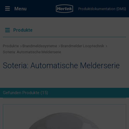
Menu
Produktdokumentation (DMS)
RMA-Formular
Lösungen
Produkte
Produkte
Produkte
Brandmeldesysteme
Brandmelder Looptechnik
Soteria: Automatische Melderserie
Kundenservice & Dienstleistungen
Soteria: Automatische Melderserie
Support & Kontakt
Gefunden
Produkte
(
15
)
Fachportal Brandschutz
Karriere bei Hertek